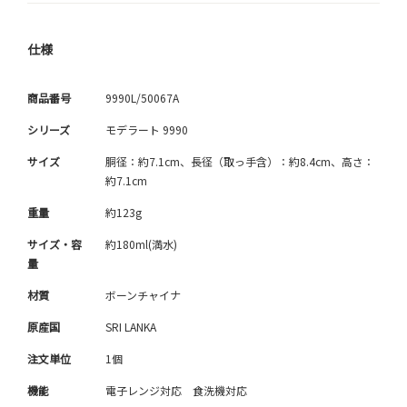
仕様
商品番号
9990L/50067A
シリーズ
モデラート 9990
サイズ
胴径：約7.1cm、長径（取っ手含）：約8.4cm、高さ：
約7.1cm
重量
約123g
サイズ・容
約180ml(満水)
量
材質
ボーンチャイナ
原産国
SRI LANKA
注文単位
1個
機能
電子レンジ対応 食洗機対応