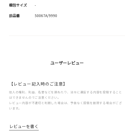
梱包サイズ
-
旧品番
50067A/9990
ユーザーレビュー
【レビュー記入時のご注意】
他人の権利、利益、名誉などを損ねたり、法令に違反する内容を投稿すること
はできませんのでご注意ください。
レビュー内容が不適切と判断した場合は、予告なく投稿を削除する場合がござ
います。
レビューを書く