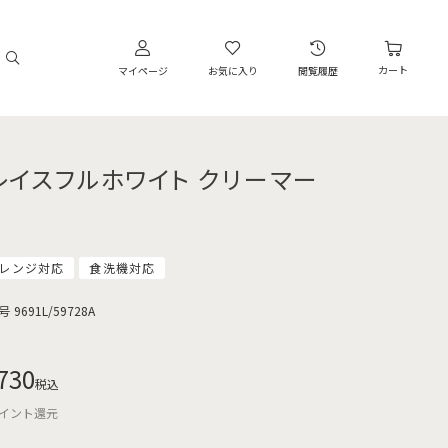
カート
マイページ
お気に入り
閲覧履歴
レイスフルホワイト クリーマー
レンジ対応
食洗機対応
号
9691L/59728A
730
税込
イント還元