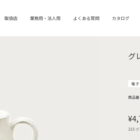
取扱店
業務用・法人用
よくある質問
カタログ
グ
電子
商品番
¥
4,
215
ポ