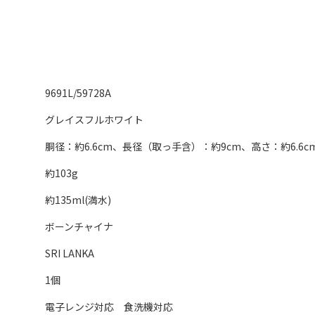
9691L/59728A
グレイスフルホワイト
胴径：約6.6cm、長径（取っ手含）：約9cm、高さ：約6.6c
約103g
約135ml(満水)
ボーンチャイナ
SRI LANKA
1個
電子レンジ対応 食洗機対応