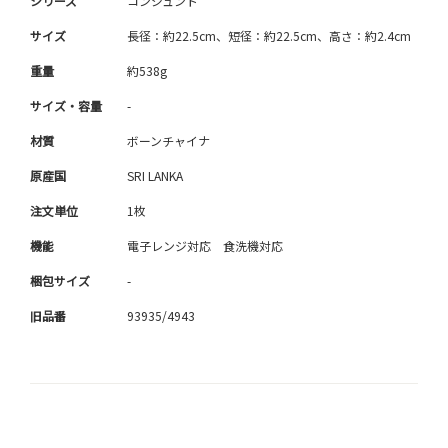
シリーズ
コンジュント
サイズ
長径：約22.5cm、短径：約22.5cm、高さ：約2.4cm
重量
約538g
サイズ・容量
-
材質
ボーンチャイナ
原産国
SRI LANKA
注文単位
1枚
機能
電子レンジ対応 食洗機対応
梱包サイズ
-
旧品番
93935/4943