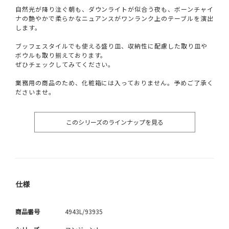
自然光が降り注ぐ朝も、ダウンライトが似合う夜も、ボーンチャイ
ナの艶やかで柔らかなニュアンスがワンランク上のテーブルを演出
します。
ブッフェスタイルでも使える盛り皿、収納性に配慮した取り皿や
ボウルも取り揃えております。
ぜひチェックしてみてください。
業務用の商品のため、化粧箱には入っておりません。予めご了承く
ださいませ。
このシリーズのラインナップを見る
仕様
商品番号
4943L/93935