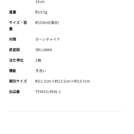
10cm
重量
約215g
サイズ・容
約330ml(満水)
量
材質
ボーンチャイナ
原産国
SRI LANKA
注文単位
1個
機能
手洗い
梱包サイズ
約11.5cm×約13.5cm×約10.5cm
旧品番
T93655/4941-1