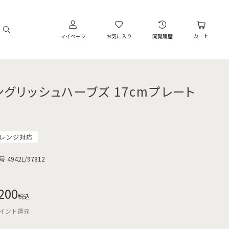
カート
マイページ
お気に入り
閲覧履歴
ングリッシュハーブズ 17cmプレート
レンジ対応
号
4942L/97812
200
税込
イント還元