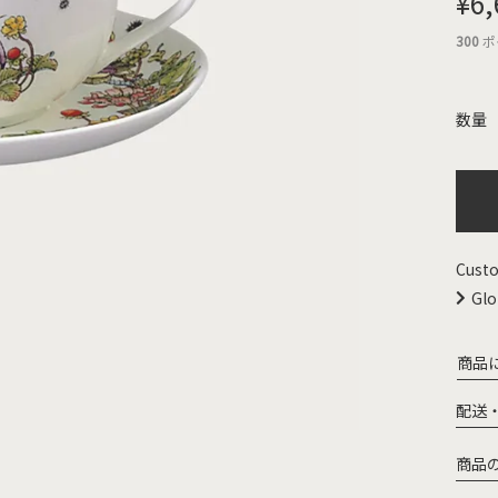
¥
6,
300
ポ
Custo
Glo
商品
配送
商品