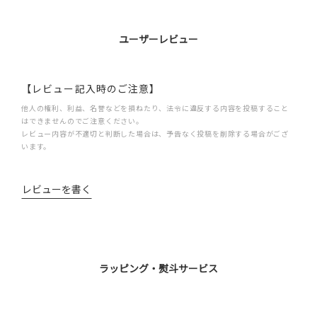
ユーザーレビュー
【レビュー記入時のご注意】
他人の権利、利益、名誉などを損ねたり、法令に違反する内容を投稿すること
はできませんのでご注意ください。
レビュー内容が不適切と判断した場合は、予告なく投稿を削除する場合がござ
います。
レビューを書く
ラッピング・熨斗サービス