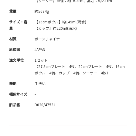
【ソーサー】直径：約16.2cm、高さ：約2.1cm
重量
約5684g
サイズ・容
【16cmボウル】約145ml(満水)
量
【カップ】約220ml(満水)
材質
ボーンチャイナ
原産国
JAPAN
注文単位
1セット
（27.5cmプレート 4枚、22cmプレート 4枚、16cm
ボウル 4個、カップ 4個、ソーサー 4枚）
機能
手洗い
梱包サイズ
-
旧品番
D020/4753J