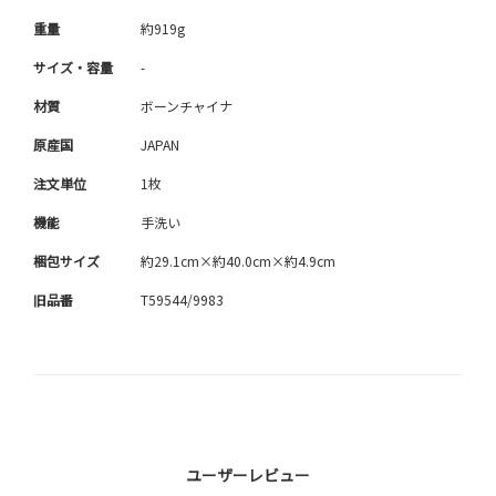
重量
約919g
サイズ・容量
-
材質
ボーンチャイナ
原産国
JAPAN
注文単位
1枚
機能
手洗い
梱包サイズ
約29.1cm×約40.0cm×約4.9cm
旧品番
T59544/9983
ユーザーレビュー