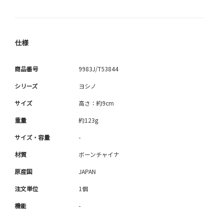
仕様
商品番号
9983J/T53844
シリーズ
ヨシノ
サイズ
高さ：約9cm
重量
約123g
サイズ・容量
-
材質
ボーンチャイナ
原産国
JAPAN
注文単位
1個
機能
-