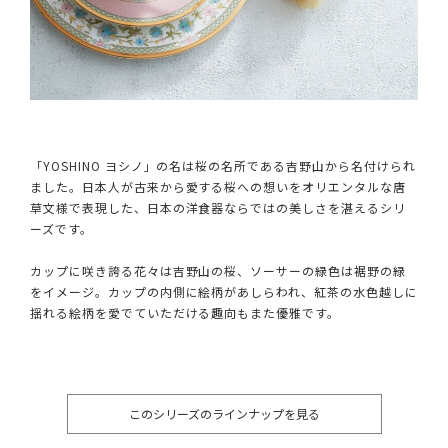
「YOSHINO ヨシノ」の名は桜の名所である吉野山から名付けられ
ました。日本人が古来から愛する桜への想いをオリエンタルな唐
草文様で表現した、日本の洋食器ならではの美しさを湛えるシリ
ーズです。
カップに咲き誇る花々は吉野山の桜、ソーサーの緑色は裾野の緑
をイメージ。カップの内側に絵柄があしらわれ、紅茶の水色越しに
揺れる絵柄を愛でていただける趣向もまた優雅です。
このシリーズのラインナップを見る