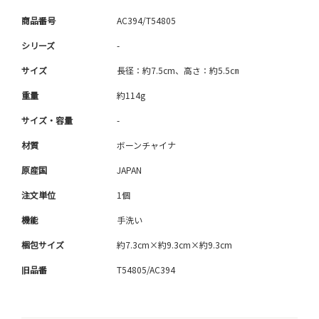
商品番号
AC394/T54805
シリーズ
-
サイズ
長径：約7.5cm、高さ：約5.5㎝
重量
約114g
サイズ・容量
-
材質
ボーンチャイナ
原産国
JAPAN
注文単位
1個
機能
手洗い
梱包サイズ
約7.3cm×約9.3cm×約9.3cm
旧品番
T54805/AC394