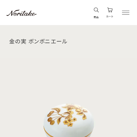
カート
商品
金の実 ボンボニエール