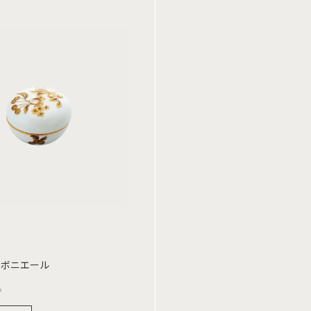
ンボニエール
込