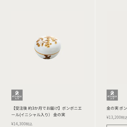
【受注後 約3か月でお届け】ボンボニエ
金の実 ボ
ール(イニシャル入り） 金の実
¥
13,200
税
¥
14,300
税込