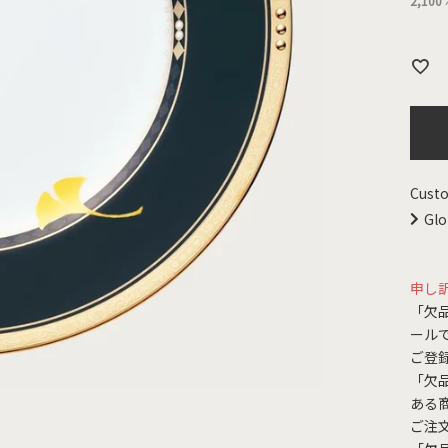
2,100
Custo
Glo
申し
「欠
ール
ご登
「欠
ある
ご注