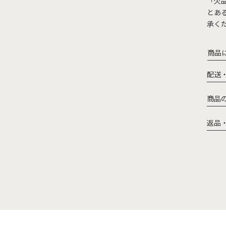
「欠
とあ
承く
商品
配送
商品
返品