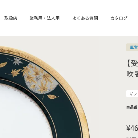
取扱店
業務用・法人用
よくある質問
カタログ
直
【
吹
ギフ
商品番
¥
46