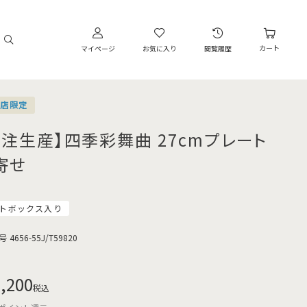
カート
マイページ
お気に入り
閲覧履歴
営店限定
受注生産】四季彩舞曲 27cmプレート
寄せ
トボックス入り
号
4656-55J/T59820
,200
税込