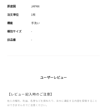
原産国
JAPAN
注文単位
1枚
機能
手洗い
梱包サイズ
-
旧品番
-
ユーザーレビュー
【レビュー記入時のご注意】
他人の権利、利益、名誉などを損ねたり、法令に違反する内容を投稿すること
はできませんのでご注意ください。