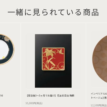
一緒に見られている商品
インペリアルピ
寄せ
【受注後3～5ヶ月でお届け】花金彩百合 陶額
トベージュ)(
55,000円(税込)
12,100円(税込