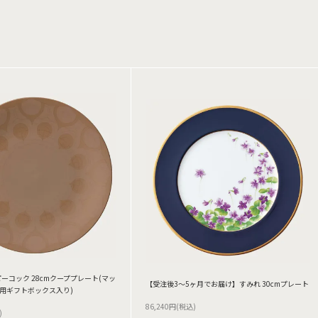
ーコック 28cmクーププレート(マッ
【受注後3～5ヶ月でお届け】すみれ 30cmプレート
専用ギフトボックス入り)
86,240円(税込)
)