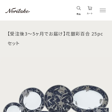
カート
商品
【受注後3～5ヶ月でお届け】花銀彩百合 25pc
セット