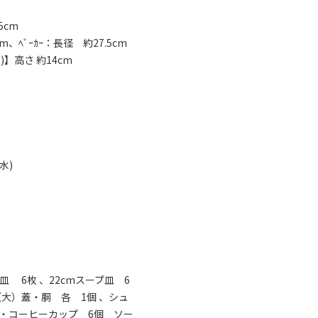
5cm
cm、ﾍﾞｰｶｰ：長径 約27.5cm
大)】高さ 約14cm
満水)
皿 6枚 、22cmスープ皿 6
（大）蓋・胴 各 1個 、シュ
ー・コーヒーカップ 6個 ソー