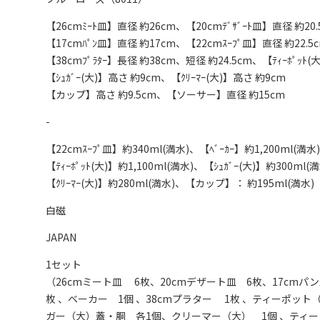
【26cmﾐｰﾄ皿】直径 約26cm、【20cmﾃﾞｻﾞｰﾄ皿】直径 約20.
【17cmﾊﾟﾝ皿】直径 約17cm、【22cmｽｰﾌﾟ皿】直径 約22.5
【38cmﾌﾟﾗﾀｰ】長径 約38cm、短径 約24.5cm、【ﾃｨｰﾎﾟｯﾄ(
【ｼｭｶﾞｰ(大)】高さ 約9cm、【ｸﾘｰﾏｰ(大)】高さ 約9cm
【カップ】高さ 約9.5cm、【ソーサー】直径 約15cm
-
【22cmｽｰﾌﾟ皿】約340ml(満水)、【ﾍﾞｰｶｰ】約1,200ml(満水)
【ﾃｨｰﾎﾟｯﾄ(大)】約1,100ml(満水)、【ｼｭｶﾞｰ(大)】約300ml(
【ｸﾘｰﾏｰ(大)】約280ml(満水)、【カップ】： 約195ml(満水)
白磁
JAPAN
1セット
（26cmミート皿 6枚、20cmデザート皿 6枚、17cmパン
枚 、ベーカー 1個 、38cmプラター 1枚 、ティーポット
ガー（大）蓋・胴 各1個、クリーマー（大） 1個 、ティ