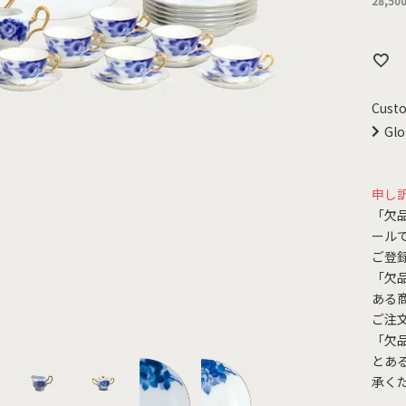
28,50
Custo
Glo
申し
「欠
ール
ご登
「欠
ある
ご注
「欠
とあ
承く