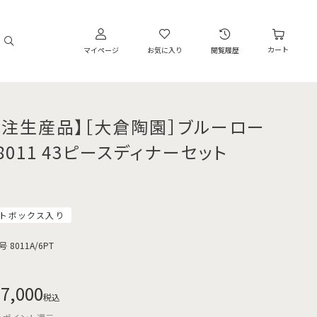
カート
マイページ
お気に入り
閲覧履歴
受注生産品】［大倉陶園］ブルーロー
8011 43ピースディナーセット
トボックス入り
号
8011A/6PT
7,000
税込