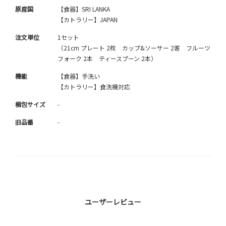
原産国
【食器】SRI LANKA
【カトラリー】JAPAN
注文単位
1セット
（21cm プレート 2枚 カップ&ソーサー 2客 フルーツ
フォーク 2本 ティースプーン 2本）
機能
【食器】手洗い
【カトラリー】食洗機対応
梱包サイズ
-
旧品番
-
ユーザーレビュー