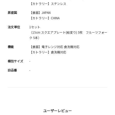
【カトラリー】ステンレス
原産国
【食器】JAPAN
【カトラリー】CHINA
注文単位
1セット
（15cm スクエアプレート(絵変り) 5枚 フルーツフォー
ク 5本）
機能
【食器】電子レンジ対応 食洗機対応
【カトラリー】食洗機対応
梱包サイズ
-
旧品番
-
ユーザーレビュー