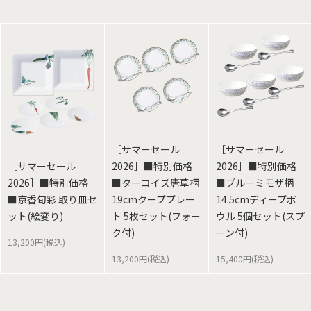
［サマーセール
［サマーセール
［サマーセール
2026］■特別価格
2026］■特別価格
2026］■特別価格
■ターコイズ唐草柄
■ブルーミモザ柄
■京香旬彩 取り皿セ
19cmクーププレー
14.5cmディープボ
ット(絵変り)
ト 5枚セット(フォー
ウル 5個セット(スプ
ク付)
ーン付)
13,200円(税込)
13,200円(税込)
15,400円(税込)