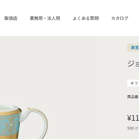
取扱店
業務用・法人用
よくある質問
カタログ
直
ジ
ギフ
商品番
¥
11
500
ポ