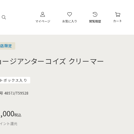
カート
マイページ
お気に入り
閲覧履歴
営店限定
ョージアンターコイズ クリーマー
トボックス入り
号
4857J/T59528
,000
税込
イント還元