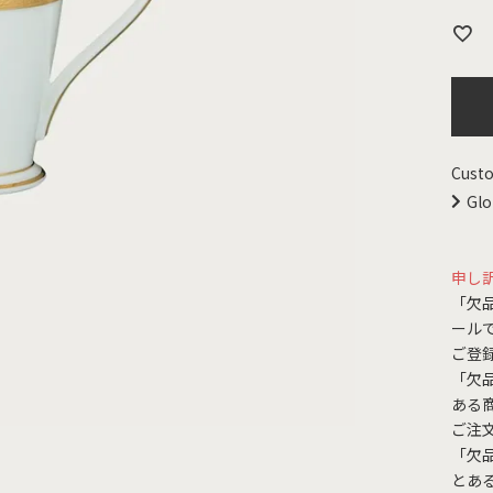
Custo
Glo
申し
「欠
ール
ご登
「欠
ある
ご注
「欠
とあ