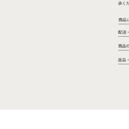
承く
商品
配送
商品
返品