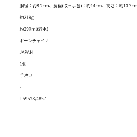
胴径：約8.2cm、長径(取っ手含)：約14cm、高さ：約10.3c
約219g
約290ml(満水)
ボーンチャイナ
JAPAN
1個
手洗い
-
T59528/4857