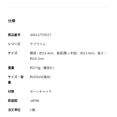
仕様
商品番号
4403J/T59527
シリーズ
サブライム
サイズ
胴径：約10.4cm、長径(取っ手含)：約15.4cm、高さ：
約10.3cm
重量
約274g（蓋含む）
サイズ・容
約350ml(満水)
量
材質
ボーンチャイナ
原産国
JAPAN
注文単位
1個