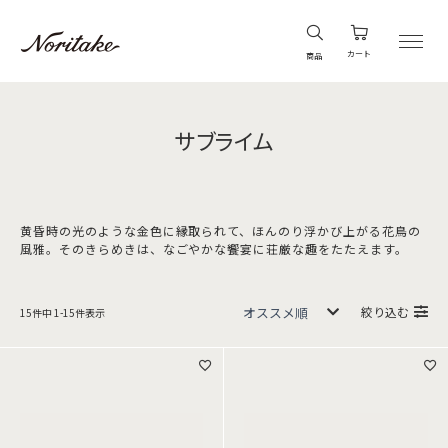
カート
商品
サブライム
黄昏時の光のような金色に縁取られて、ほんのり浮かび上がる花鳥の
風雅。そのきらめきは、なごやかな饗宴に荘厳な趣をたたえます。
絞り込む
15
件中
1
-
15
件表示