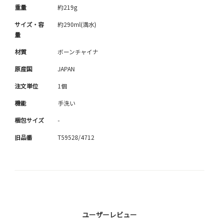
重量
約219g
サイズ・容
約290ml(満水)
量
材質
ボーンチャイナ
原産国
JAPAN
注文単位
1個
機能
手洗い
梱包サイズ
-
旧品番
T59528/4712
ユーザーレビュー