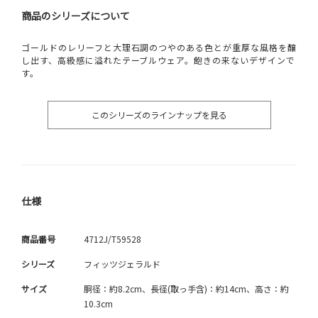
商品のシリーズについて
ゴールドのレリーフと大理石調のつやのある色とが重厚な風格を醸
し出す、高級感に溢れたテーブルウェア。飽きの来ないデザインで
す。
このシリーズのラインナップを見る
仕様
商品番号
4712J/T59528
シリーズ
フィッツジェラルド
サイズ
胴径：約8.2cm、長径(取っ手含)：約14cm、高さ：約
10.3cm