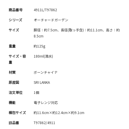
商品番号
4911L/T97862
シリーズ
オーチャードガーデン
サイズ
胴径：約7.5cm、長径(取っ手含)：約11.1cm、高さ：約
8.5cm
重量
約125g
サイズ・容
180ml(満水)
量
材質
ボーンチャイナ
原産国
SRI LANKA
注文単位
1個
機能
電子レンジ対応
梱包サイズ
約11.6cm×約12.4cm×約9.1cm
旧品番
T97862/4911