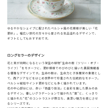
ゆるやかなシェイプに配されたペルシャ風の花模様が美しい「花
更紗」。幅広い世代の方々から愛される気品溢れるデザインで、
ギフトとしてもおすすめです。
ロングセラーのデザイン
花と実が同時になるという架空の植物“生命の樹（ツリー・オブ・
ライフ）”をモチーフに、更紗模様でのびのびと描いた異国情緒香
る優雅なデザインです。生命の樹は、生命力と子孫繁栄の象徴とし
て、西アジアなどをはじめ世界中で珍重された伝統的なモチーフ。
ペルシャ絨毯やインド更紗などにも多く描かれています。
花の中心部分には、赤い「色盛り技法」と金彩を施した厚みのあ
るデザイン。優しいグラデーションで描かれた“葉”と、くっきり
と描かれた“花”のコントラストが際立ち、奥深い魅力を感じさせ
るシリーズです。