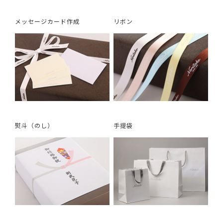
メッセージカード作成
リボン
熨斗（のし）
手提袋