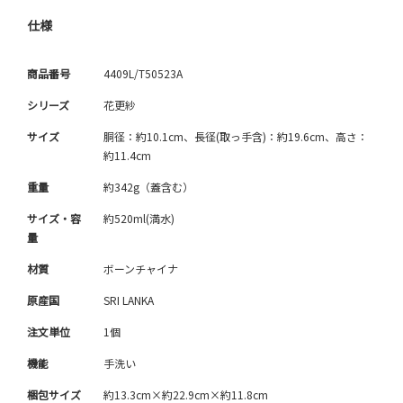
仕様
商品番号
4409L/T50523A
シリーズ
花更紗
サイズ
胴径：約10.1cm、長径(取っ手含)：約19.6cm、高さ：
約11.4cm
重量
約342g（蓋含む）
サイズ・容
約520ml(満水)
量
材質
ボーンチャイナ
原産国
SRI LANKA
注文単位
1個
機能
手洗い
梱包サイズ
約13.3cm×約22.9cm×約11.8cm