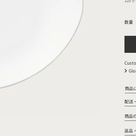
225
ポ
Custo
Glo
商品
配送
商品
返品