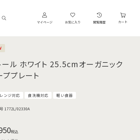
カート
マイページ
お気に入り
閲覧履歴
W
トール ホワイト 25.5cmオーガニック
ーププレート
レンジ対応
食洗機対応
軽い食器
号
1772L/02330A
950
税込