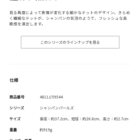
見る角度によって表情が変化する細かなドットのデザイン。きらめ
く繊細なドットが、シャンパンの気泡のようで、フレッシュな高
級感を演出します。
このシリーズのラインナップを見る
仕様
商品番号
4811J/59544
シリーズ
シャンパンパールズ
サイズ
長径：約37.2cm、短径：約26.8cm、高さ：約2.7cm
重量
約919g