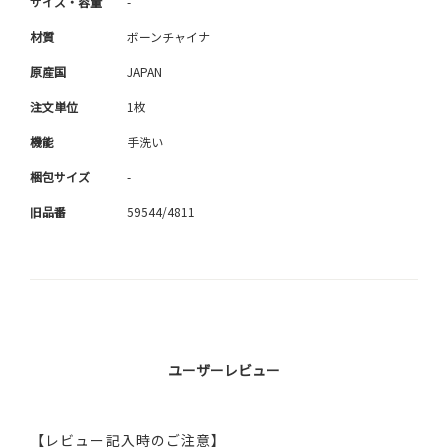
サイズ・容量
-
材質
ボーンチャイナ
原産国
JAPAN
注文単位
1枚
機能
手洗い
梱包サイズ
-
旧品番
59544/4811
ユーザーレビュー
【レビュー記入時のご注意】