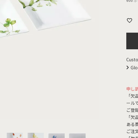
600
ポ
Custo
Glo
申し
「欠
ール
ご登
「欠
ある
ご注