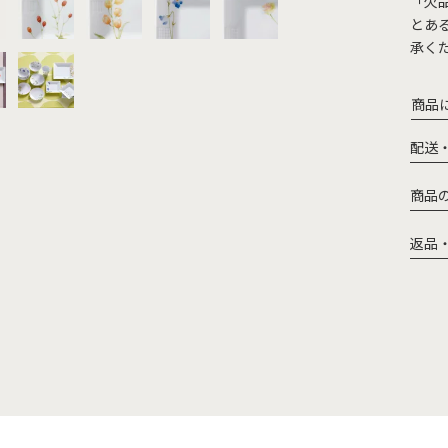
「欠
とあ
承く
商品
配送
商品
返品