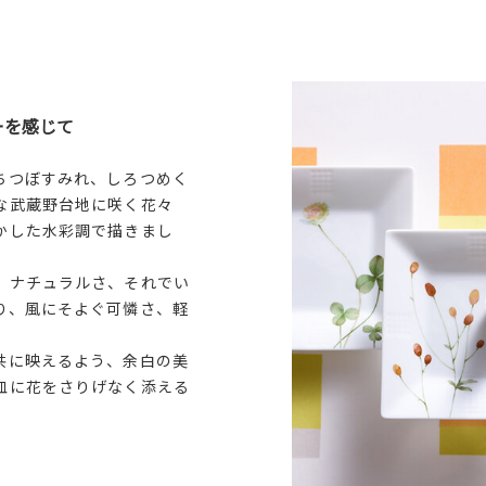
ーを感じて
ちつぼすみれ、しろつめく
な武蔵野台地に咲く花々
かした水彩調で描きまし
、ナチュラルさ、それでい
り、風にそよぐ可憐さ、軽
共に映えるよう、余白の美
皿に花をさりげなく添える
。