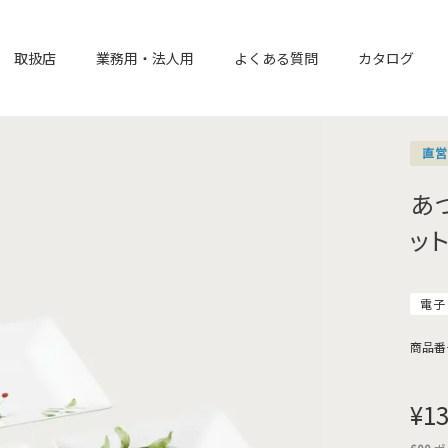
取扱店
業務用・法人用
よくある質問
カタログ
直
あ
ット
電子
商品番
¥
13