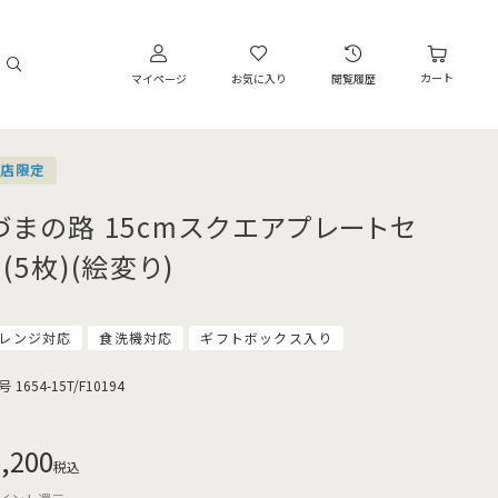
カート
マイページ
お気に入り
閲覧履歴
営店限定
づまの路 15cmスクエアプレートセ
(5枚)(絵変り)
レンジ対応
食洗機対応
ギフトボックス入り
号
1654-15T/F10194
,200
税込