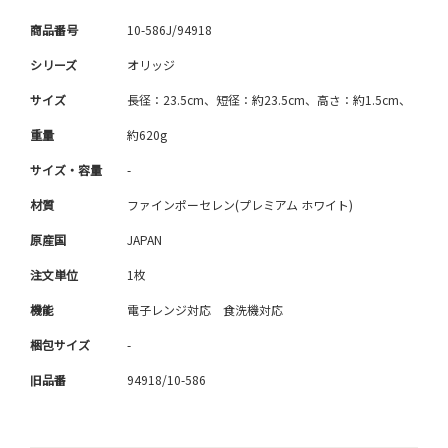
商品番号
10-586J/94918
シリーズ
オリッジ
サイズ
長径：23.5cm、短径：約23.5cm、高さ：約1.5cm、
重量
約620g
サイズ・容量
-
材質
ファインポーセレン(プレミアム ホワイト)
原産国
JAPAN
注文単位
1枚
機能
電子レンジ対応 食洗機対応
梱包サイズ
-
旧品番
94918/10-586