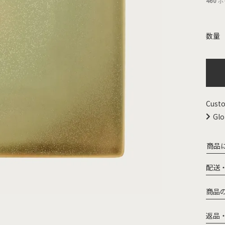
460
ポ
Custo
Glo
商品
配送
商品
返品