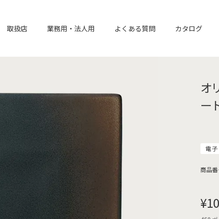
取扱店
業務用・法人用
よくある質問
カタログ
オ
ート
電子
商品番
¥
10