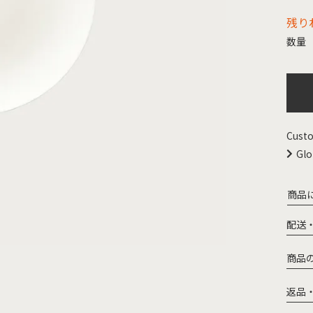
残り
Custo
Glo
商品
配送
商品
返品