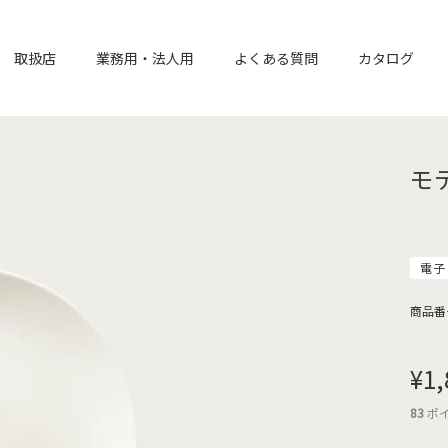
取扱店
業務用・法人用
よくある質問
カタログ
モ
電子
商品番
¥
1,
83
ポ