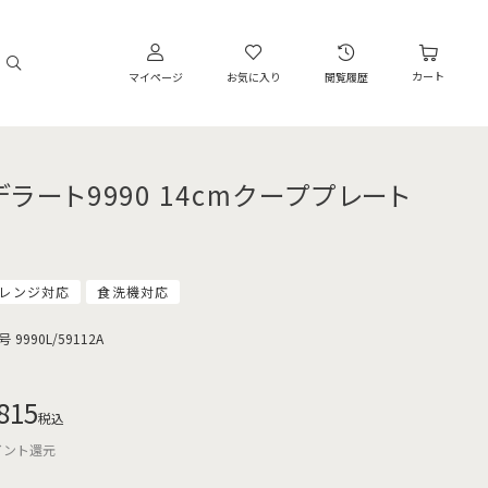
カート
マイページ
お気に入り
閲覧履歴
デラート9990 14cmクーププレート
レンジ対応
食洗機対応
号
9990L/59112A
815
税込
イント還元