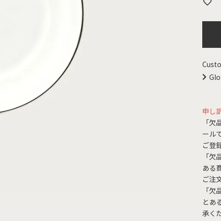
Custo
Glo
申し
「欠
ール
ご登
「欠
ある
ご注
「欠
とあ
承く