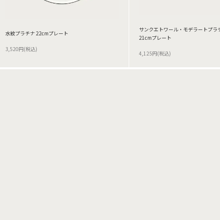
サンクエトワール・モデラートプラ
水紋プラチナ 22cmプレート
21cmプレート
3,520円(税込)
4,125円(税込)