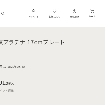
カート
マイページ
お気に入り
閲覧履歴
紋プラチナ 17cmプレート
号
10-182L/50977A
915
税込
イント還元