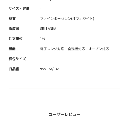
サイズ・容量
-
材質
ファインポーセレン(オフホワイト)
原産国
SRI LANKA
注文単位
1枚
機能
電子レンジ対応 食洗機対応 オーブン対応
梱包サイズ
-
旧品番
95512A/9459
ユーザーレビュー