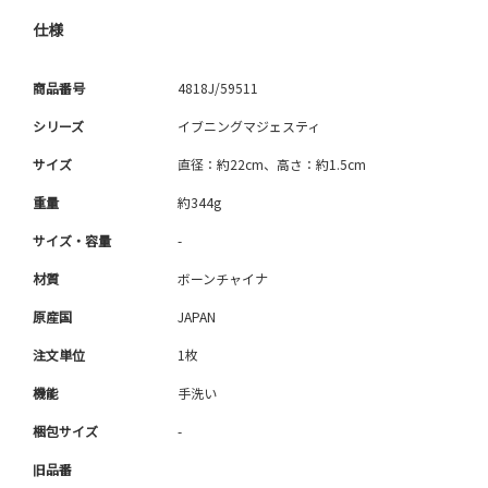
仕様
商品番号
4818J/59511
シリーズ
イブニングマジェスティ
サイズ
直径：約22cm、高さ：約1.5cm
重量
約344g
サイズ・容量
-
材質
ボーンチャイナ
原産国
JAPAN
注文単位
1枚
機能
手洗い
梱包サイズ
-
旧品番