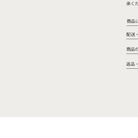
承く
商品
配送
商品
返品