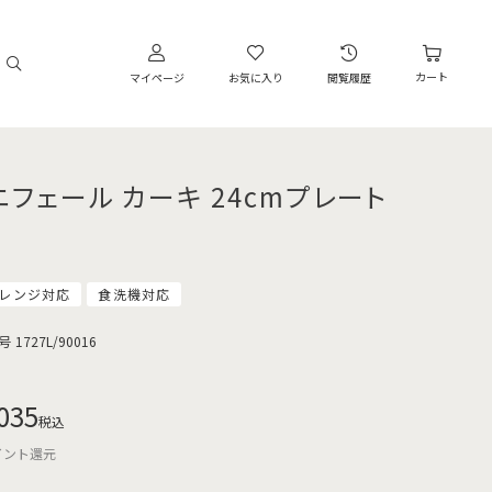
カート
マイページ
お気に入り
閲覧履歴
ニフェール カーキ 24cmプレート
レンジ対応
食洗機対応
号
1727L/90016
035
税込
イント還元