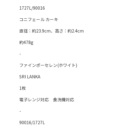
1727L/90016
コニフェール カーキ
直径：約23.9cm、高さ：約2.4cm
約478g
-
ファインポーセレン(ホワイト)
SRI LANKA
1枚
電子レンジ対応 食洗機対応
-
90016/1727L