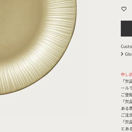
Custo
Glo
申し
「欠
ール
ご登
「欠
ある
ご注
「欠
とあ