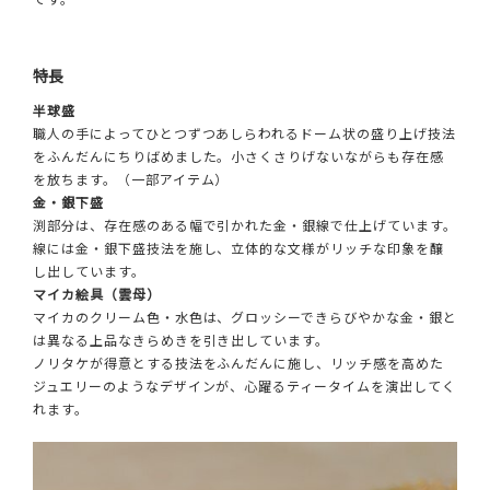
特長
半球盛
職人の手によってひとつずつあしらわれるドーム状の盛り上げ技法
をふんだんにちりばめました。小さくさりげないながらも存在感
を放ちます。（一部アイテム）
金・銀下盛
渕部分は、存在感のある幅で引かれた金・銀線で仕上げています。
線には金・銀下盛技法を施し、立体的な文様がリッチな印象を醸
し出しています。
マイカ絵具（雲母）
マイカのクリーム色・水色は、グロッシーできらびやかな金・銀と
は異なる上品なきらめきを引き出しています。
ノリタケが得意とする技法をふんだんに施し、リッチ感を高めた
ジュエリーのようなデザインが、心躍るティータイムを演出してく
れます。