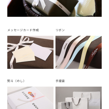
メッセージカード作成
リボン
熨斗（のし）
手提袋