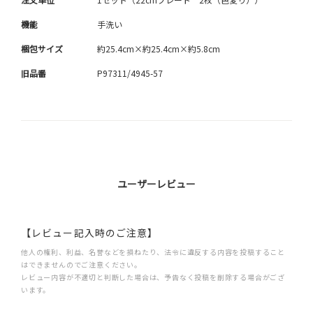
機能
手洗い
梱包サイズ
約25.4cm×約25.4cm×約5.8cm
旧品番
P97311/4945-57
ユーザーレビュー
【レビュー記入時のご注意】
他人の権利、利益、名誉などを損ねたり、法令に違反する内容を投稿すること
はできませんのでご注意ください。
レビュー内容が不適切と判断した場合は、予告なく投稿を削除する場合がござ
います。