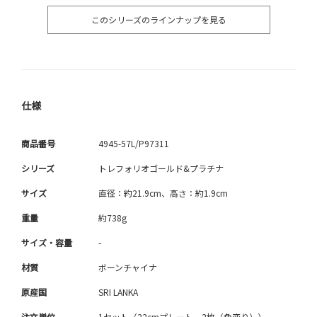
このシリーズのラインナップを見る
仕様
商品番号
4945-57L/P97311
シリーズ
トレフォリオゴールド&プラチナ
サイズ
直径：約21.9cm、高さ：約1.9cm
重量
約738g
サイズ・容量
-
材質
ボーンチャイナ
原産国
SRI LANKA
注文単位
1セット（22cmプレート 2枚（色変り））