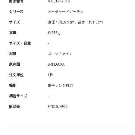
商品番号
4911L/97815
シリーズ
オーチャードガーデン
サイズ
直径：約18.9cm、高さ：約1.9cm
重量
約265g
サイズ・容量
-
材質
ボーンチャイナ
原産国
SRI LANKA
注文単位
1枚
機能
電子レンジ対応
梱包サイズ
-
旧品番
97815/4911