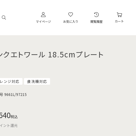
カート
マイページ
お気に入り
閲覧履歴
ンクエトワール 18.5cmプレート
レンジ対応
食洗機対応
号
9661L/97215
640
税込
イント還元