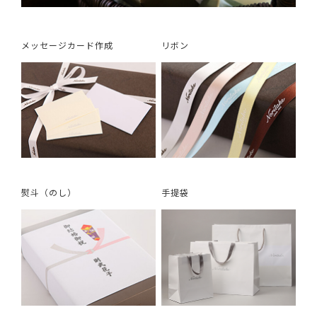
メッセージカード作成
リボン
熨斗（のし）
手提袋