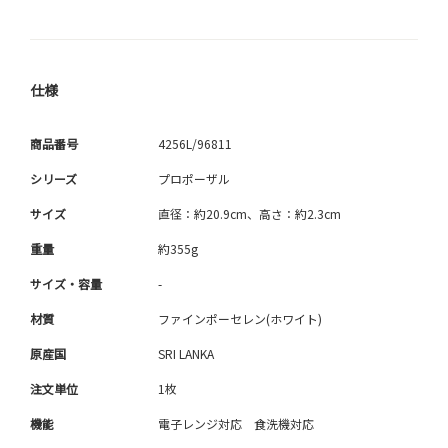
仕様
商品番号
4256L/96811
シリーズ
プロポーザル
サイズ
直径：約20.9cm、高さ：約2.3cm
重量
約355g
サイズ・容量
-
材質
ファインポーセレン(ホワイト)
原産国
SRI LANKA
注文単位
1枚
機能
電子レンジ対応 食洗機対応