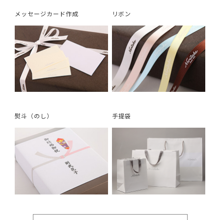
メッセージカード作成
リボン
熨斗（のし）
手提袋