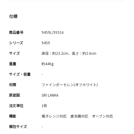
仕様
商品番号
9459L/95516
シリーズ
9459
サイズ
直径：約23.2cm、高さ：約2.6cm
重量
約446g
サイズ・容量
-
材質
ファインポーセレン(オフホワイト)
原産国
SRI LANKA
注文単位
1枚
機能
電子レンジ対応 食洗機対応 オーブン対応
梱包サイズ
-