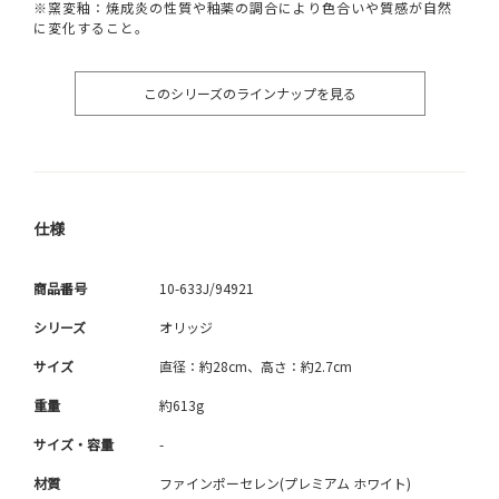
※窯変釉：焼成炎の性質や釉薬の調合により色合いや質感が自然
に変化すること。
このシリーズのラインナップを見る
仕様
商品番号
10-633J/94921
シリーズ
オリッジ
サイズ
直径：約28cm、高さ：約2.7cm
重量
約613g
サイズ・容量
-
材質
ファインポーセレン(プレミアム ホワイト)