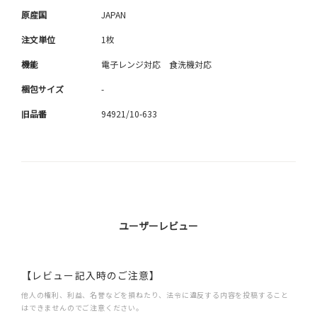
原産国
JAPAN
注文単位
1枚
機能
電子レンジ対応 食洗機対応
梱包サイズ
-
旧品番
94921/10-633
ユーザーレビュー
【レビュー記入時のご注意】
他人の権利、利益、名誉などを損ねたり、法令に違反する内容を投稿すること
はできませんのでご注意ください。