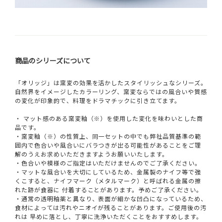
商品のシリーズについて
「オリッジ」は窯変の効果を活かしたスタイリッシュなシリーズ。
自然界をイメージしたカラーリング、窯変ならではの風合いや質感
の変化が印象的で、料理をドラマチックに引き立てます。
・ マット感のある窯変釉（※）を使用した変化を味わいとした商
品です。
・窯変釉（※）の性質上、同一セットの中でも弊社品質基準の範
囲内で色合いや風合いにバラつきが出る可能性があることをご理
解のうえお求めいただきますようお願いいたします。
・色合いや模様のご指定はいただけませんのでご了承ください。
・マットな風合いを大切にしているため、金属製のナイフ等で強
くこすると、ナイフマーク（メタルマーク）と呼ばれる金属の擦
れた跡が食器に 付着することがあります。予めご了承ください。
・通常の透明釉薬と異なり、表面が細かな凹凸になっているため、
食材によっては汚れやニオイが残ることがあります。ご使用後の汚
れは 早めに落とし、丁寧に洗浄いただくことをおすすめします。