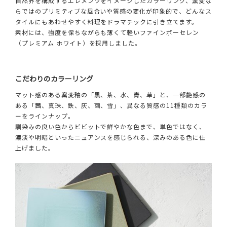
自然界を構成するエレメンツをイメージしたカラーリング、窯変な
らではのプリミティブな風合いや質感の変化が印象的で、どんなス
タイルにもあわせやすく料理をドラマチックに引き立てます。
素材には、強度を保ちながらも薄くて軽いファインポーセレン
（プレミアム ホワイト）を採用しました。
こだわりのカラーリング
マット感のある窯変釉の「黒、茶、水、青、草」と、一部艶感の
ある「茜、真珠、鉄、灰、繭、雪」、異なる質感の11種類のカラ
ーをラインナップ。
馴染みの良い色からビビットで鮮やかな色まで、単色ではなく、
濃淡や明暗といったニュアンスを感じられる、深みのある色に仕
上げました。