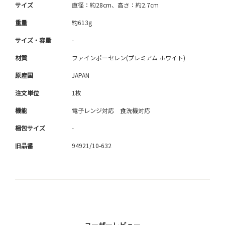
サイズ
直径：約28cm、高さ：約2.7cm
重量
約613g
サイズ・容量
-
材質
ファインポーセレン(プレミアム ホワイト)
原産国
JAPAN
注文単位
1枚
機能
電子レンジ対応 食洗機対応
梱包サイズ
-
旧品番
94921/10-632