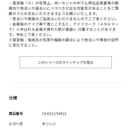
・窯変釉（※）の性質上、同一セットの中でも弊社品質基準の範
囲内で色合いや風合いにバラつきが出る可能性があることをご理
解のうえお求めいただきますようお願いいたします。
・色合いや模様のご指定はいただけませんのでご了承ください。
・金属製のナイフ等で強くこすると、ナイフマーク（メタルマー
ク）と呼ばれる金属の擦れた跡が食器に 付着することがありま
す。予めご了承ください。
※窯変釉：焼成炎の性質や釉薬の調合により色合いや質感が自然
に変化すること。
このシリーズのラインナップを見る
仕様
商品番号
10-632J/94921
シリーズ
オリッジ