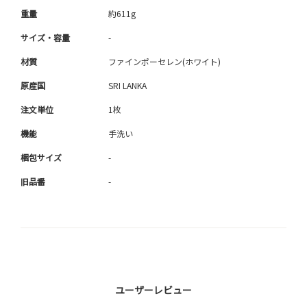
重量
約611g
サイズ・容量
-
材質
ファインポーセレン(ホワイト)
原産国
SRI LANKA
注文単位
1枚
機能
手洗い
梱包サイズ
-
旧品番
-
ユーザーレビュー