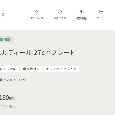
カート
マイページ
お気に入り
閲覧履歴
営店限定
ェルディール 27cmプレート
レンジ対応
食洗機対応
ギフトボックス入り
号
N-288J/T97220
180
税込
イント還元