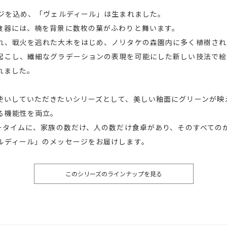
ージを込め、「ヴェルディール」は生まれました。
食器には、楠を背景に数枚の葉がふわりと舞います。
れ、戦火を逃れた大木をはじめ、ノリタケの森園内に多く植樹され
起こし、繊細なグラデーションの表現を可能にした新しい技法で絵
れました。
使いしていただきたいシリーズとして、美しい釉面にグリーンが映
る機能性を両立。
ィータイムに、家族の数だけ、人の数だけ食卓があり、そのすべての
ルディール」のメッセージをお届けします。
このシリーズのラインナップを見る