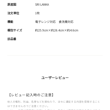
原産国
SRI LANKA
注文単位
1枚
機能
電子レンジ対応 食洗機対応
梱包サイズ
約25.9cm×約26.4cm×約4.6cm
旧品番
ユーザーレビュー
【レビュー記入時のご注意】
他人の権利、利益、名誉などを損ねたり、法令に違反する内容を投稿すること
はできませんのでご注意ください。