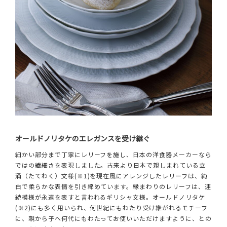
オールドノリタケのエレガンスを受け継ぐ
細かい部分まで丁寧にレリーフを施し、日本の洋食器メーカーなら
ではの繊細さを表現しました。古来より日本で親しまれている立
涌（たてわく）文様(※1)を現在風にアレンジしたレリーフは、純
白で柔らかな表情を引き締めています。縁まわりのレリーフは、連
続模様が永遠を表すと言われるギリシャ文様。オールドノリタケ
(※2)にも多く用いられ、何世紀にもわたり受け継がれるモチーフ
に、親から子へ何代にもわたってお使いいただけますように、との