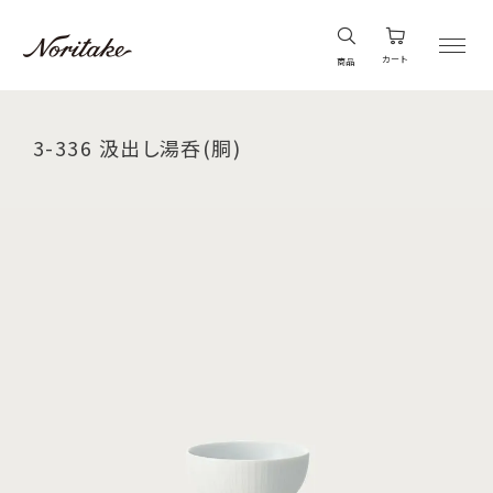
カート
商品
3-336 汲出し湯呑(胴)