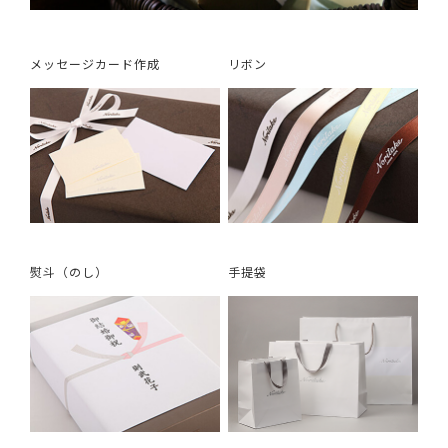
メッセージカード作成
リボン
熨斗（のし）
手提袋