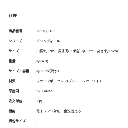
仕様
商品番号
1657L/94958C
シリーズ
グランディール
サイズ
口径:約8cm、長径(取っ手含):約11cm、高さ:約9.5cm
重量
約240g
サイズ・容量
約360ml(満水)
材質
ファインポーセレン(プレミアム ホワイト)
原産国
SRI LANKA
注文単位
1個
機能
電子レンジ対応 食洗機対応
梱包サイズ
-