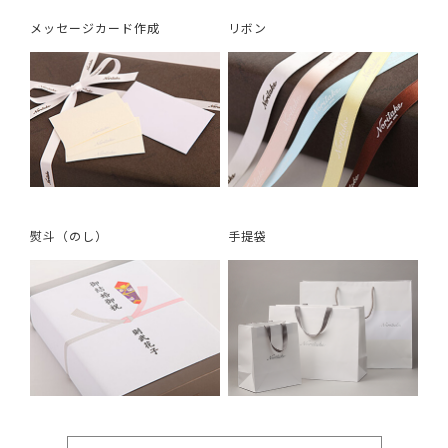
メッセージカード作成
リボン
熨斗（のし）
手提袋