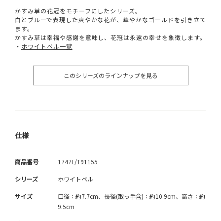
かすみ草の花冠をモチーフにしたシリーズ。
白とブルーで表現した爽やかな花が、華やかなゴールドを引き立て
ます。
かすみ草は幸福や感謝を意味し、花冠は永遠の幸せを象徴します。
・
ホワイトベル一覧
このシリーズのラインナップを見る
仕様
商品番号
1747L/T91155
シリーズ
ホワイトベル
サイズ
口径：約7.7cm、長径(取っ手含)：約10.9cm、高さ：約
9.5cm