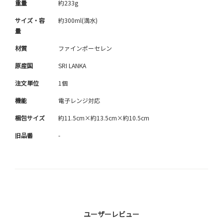
重量
約233g
サイズ・容
約300ml(満水)
量
材質
ファインポーセレン
原産国
SRI LANKA
注文単位
1個
機能
電子レンジ対応
梱包サイズ
約11.5cm×約13.5cm×約10.5cm
旧品番
-
ユーザーレビュー