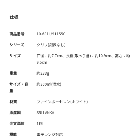
仕様
商品番号
10-681L/91155C
シリーズ
クリフ(銀線なし）
サイズ
口径：約7.7cm、長径(取っ手含)：約10.9cm、高さ：約
9.5cm
重量
約233g
サイズ・容
約300ml(満水)
量
材質
ファインポーセレン(ホワイト)
原産国
SRI LANKA
注文単位
1個
機能
電子レンジ対応