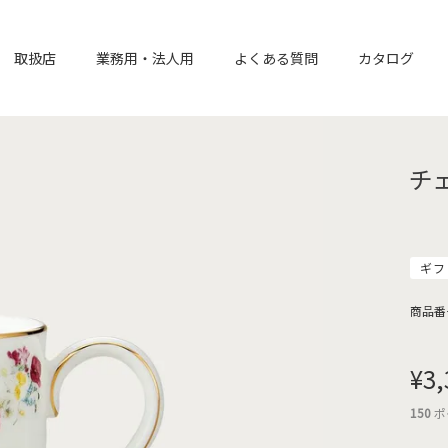
取扱店
業務用・法人用
よくある質問
カタログ
チ
ギフ
商品番
¥
3,
150
ポ