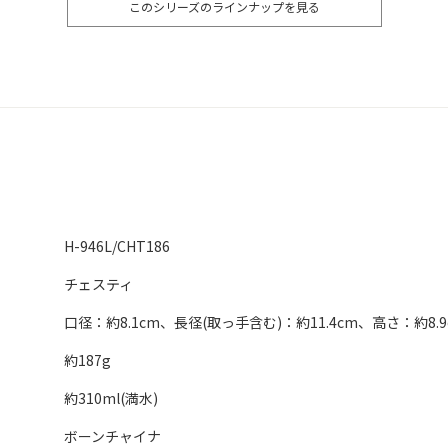
このシリーズのラインナップを見る
H-946L/CHT186
チェスティ
口径：約8.1cm、長径(取っ手含む)：約11.4cm、高さ：約8.9
約187g
約310ml(満水)
ボーンチャイナ