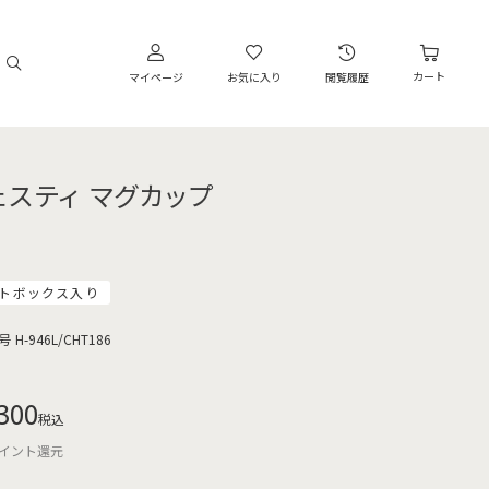
カート
マイページ
お気に入り
閲覧履歴
ェスティ マグカップ
トボックス入り
号
H-946L/CHT186
300
税込
イント還元