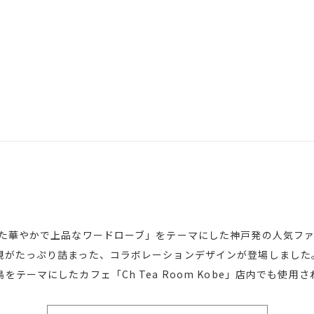
けた華やかで上品なワードローブ」をテーマにした神戸発の人気フ
観がたっぷり詰まった、コラボレーションデザインが登場しました
テーマにしたカフェ「Ch Tea Room Kobe」店内でも使用